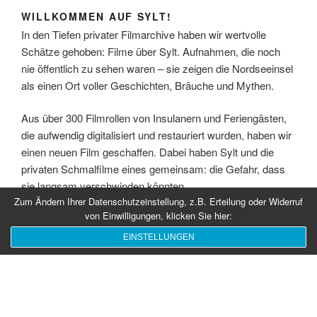
WILLKOMMEN AUF SYLT!
In den Tiefen privater Filmarchive haben wir wertvolle
Schätze gehoben: Filme über Sylt. Aufnahmen, die noch
nie öffentlich zu sehen waren – sie zeigen die Nordseeinsel
als einen Ort voller Geschichten, Bräuche und Mythen.
Aus über 300 Filmrollen von Insulanern und Feriengästen,
die aufwendig digitalisiert und restauriert wurden, haben wir
einen neuen Film geschaffen. Dabei haben Sylt und die
privaten Schmalfilme eines gemeinsam: die Gefahr, dass
sie langsam verschwinden könnten.
Zum Ändern Ihrer Datenschutzeinstellung, z.B. Erteilung oder Widerruf
von Einwilligungen, klicken Sie hier:
„Mythos im Meer“ erinnert mit bewegten Bildern von 1928
bis in die 1990er Jahre, gedreht auf 8mm, Super-8 und
EINSTELLUNGEN
16mm, an einzigartige Momente auf Sylt. Dieser Film ist
eine Zeitreise, die deutlich macht, wie es auf der Insel einst
war, aber auch was die Menschen derzeit an ihr so lieben.